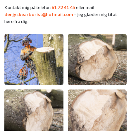
Kontakt mig på telefon
61 72 41 45
eller mail
denjyskearborist@hotmail.com
– jeg glæder mig til at
høre fra dig.