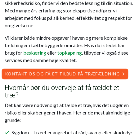
sikkerhedsrisiko, finder vi den bedste løsning til din situation.
Med mange års erfaring og stor ekspertise udfører vi
arbejdet med fokus på sikkerhed, effektivitet og respekt for
omgivelserne.
Vi klarer både mindre opgaver i haven og mere komplekse
fældninger i tætbebyggede områder. Hvis du i stedet har
brug for
beskæring
eller
topkapning
, tilbyder vi også disse
services med samme høje kvalitet.
KONTAKT OS OG FÅ ET TILBUD PÅ TRÆFÆLDNING
Hvornår bør du overveje at få fældet et
træ?
Det kan være nødvendigt at fælde et træ, hvis det udgør en
risiko eller skaber gener i haven. Her er de mest almindelige
grunde:
Sygdom – Træet er angrebet af råd, svamp eller skadedyr.